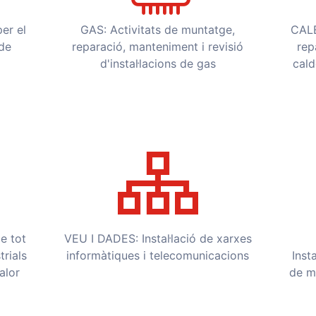
per el
GAS: Activitats de muntatge,
CALE
 de
reparació, manteniment i revisió
rep
d'instal·lacions de gas
cald
e tot
VEU I DADES: Instal·lació de xarxes
trials
informàtiques i telecomunicacions
Inst
alor
de m