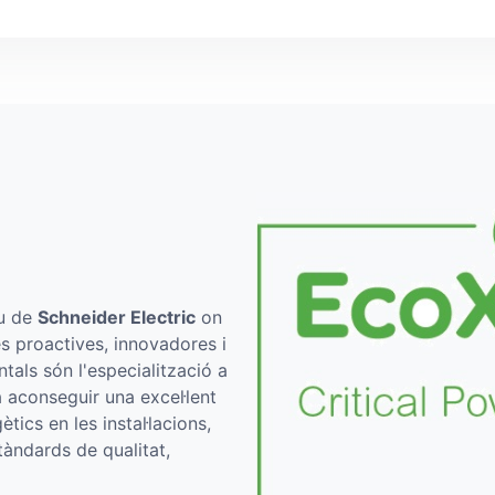
iu de
Schneider Electric
on
s proactives, innovadores i
ntals són l'especialització a
a aconseguir una excel·lent
ètics en les instal·lacions,
àndards de qualitat,