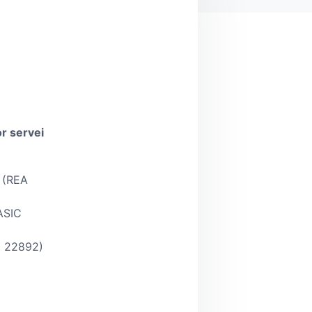
or servei
ó (REA
RASIC
TC 22892)