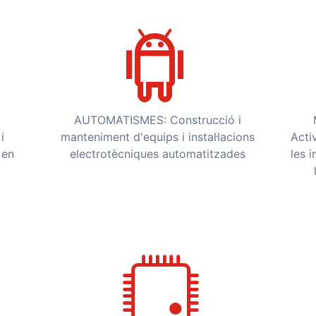
AUTOMATISMES: Construcció i
i
manteniment d'equips i instal·lacions
Acti
 en
electrotècniques automatitzades
les 