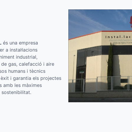
L
és una empresa
r a instal·lacions
iment industrial,
s de gas, calefacció i aire
sos humans i tècnics
èxit i garantia els projectes
es amb les màximes
sostenibilitat.